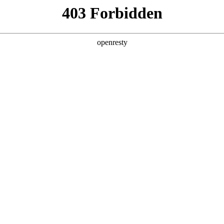
产品及服务
行业解决方案
合作伙伴
投资者关系
码Agent流程优化能力再获IDC推荐
2025 / 07 / 02
ENT的企业流程优化市场成熟度分析及厂商推荐》研究报告，聚焦销售管理
，并为企业选型与厂商战略提供落地建议。
业落地AI Agent标杆案例、推动企业流程优化创新的卓越实践，成功入